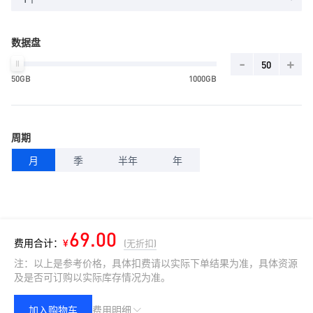
数据盘
-
+
50GB
1000GB
周期
月
季
半年
年
69.00
费用合计：
¥
(无折扣)
注：以上是参考价格，具体扣费请以实际下单结果为准，具体资源
及是否可订购以实际库存情况为准。
加入购物车
费用明细