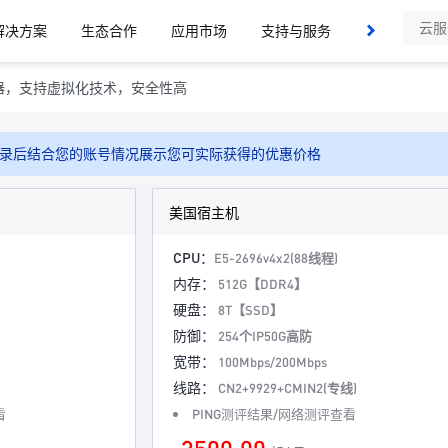
解决方案
生态合作
应用市场
支持与服务
了解我们
高端服务器，支持虚拟化技术，安全性高
录后结合您的账号情况展示您可实际获得的优惠价格
美国宿主机
CPU：
E5-2696v4x2(88线程)
内存：
512G【DDR4】
硬盘：
8T【SSD】
防御：
254个IP50G高防
宽带：
100Mbps/200Mbps
线路：
CN2+9929+CMIN2(专线)
看
PING测评结果/网络测评查看