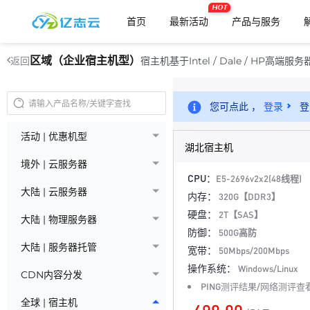
HOT
首页
最新活动
产品与服务
区域（企业宿主机型）
宿主机基于Intel / Dale / HP
返回
您可点此 ，
登录
登
活动 | 优惠机型
湖北宿主机
境外 | 云服务器
CPU：
E5-2696v2x2(48线程)
大陆 | 云服务器
内存：
320G【DDR3】
硬盘：
2T【SAS】
大陆 | 物理服务器
防御：
500G高防
大陆 | 服务器托管
宽带：
50Mbps/200Mbps
操作系统：
Windows/Linux
CDN内容分发
PING测评结果/网络测评查
全球 | 宿主机