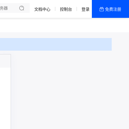
文档中心
控制台
登录
免费注册
全部产品
新闻资讯
帮助文档
热销推荐
十堰-高防ECS
美国-专线机型
香港-旗舰机型
十堰物理服务器