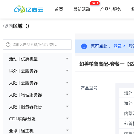
HOT
首页
最新活动
产品与服务
区域（）
返回
您可点此 ，
登录
登
活动 | 优惠机型
幻兽帕鲁高配-套餐一【适
境外 | 云服务器
大陆 | 云服务器
产品型号
海外
大陆 | 物理服务器
海外
大陆 | 服务器托管
内蒙
CDN内容分发
幻兽
全球 | 宿主机
帕鲁