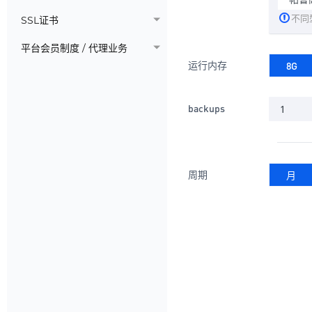
不同
SSL证书
平台会员制度 / 代理业务
运行内存
8G
backups
1
周期
月