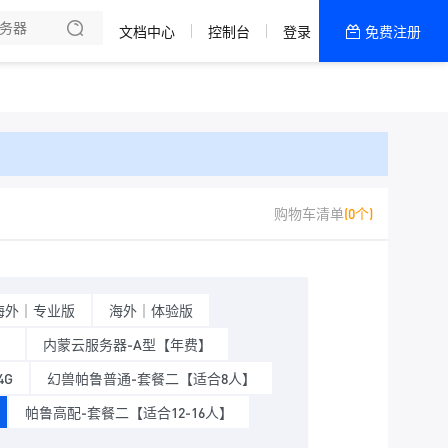
文档中心
控制台
登录
免费注册
全部产品
新闻资讯
帮助文档
热销推荐
十堰-高防ECS
购物车清单
(0个)
美国-专线机型
香港-旗舰机型
海外｜专业版
海外｜体验版
十堰物理服务器
】
内蒙云服务器-A型【年费】
4G
幻兽帕鲁普通-套餐二【适合8人】
帕鲁高配-套餐二【适合12-16人】